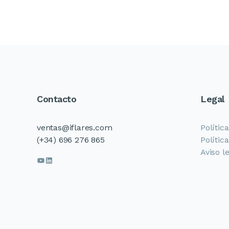
Contacto
Legal
ventas@iflares.com
Polític
(+34) 696 276 865
Polític
Aviso l
YouTube
LinkedIn