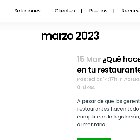
Soluciones
Clientes
Precios
Recurs
marzo 2023
15 Mar
¿Qué hace
en tu restaurant
Posted at 14:17h
in
Actua
0
Likes
A pesar de que los gerent
restaurantes hacen todo 
cumplir con la legislación
alimentaria....