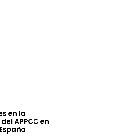
s en la
 del APPCC en
 España