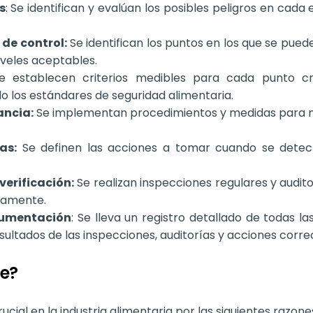
s
: Se identifican y evalúan los posibles peligros en cad
 de control:
Se identifican los puntos en los que se pued
niveles aceptables.
 establecen criterios medibles para cada punto crí
o los estándares de seguridad alimentaria.
ancia:
Se implementan procedimientos y medidas para mo
as:
Se definen las acciones a tomar cuando se detect
verificación:
Se realizan inspecciones regulares y audito
tamente.
cumentación
: Se lleva un registro detallado de todas l
ultados de las inspecciones, auditorías y acciones correc
te?
al en la industria alimentaria por las siguientes razone