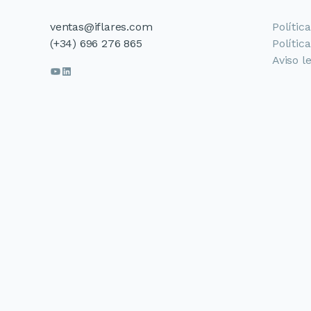
ventas@iflares.com
Polític
(+34) 696 276 865
Polític
Aviso l